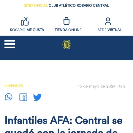
SITIO OFICIAL
CLUB ATLÉTICO ROSARIO CENTRAL
ROSARIO
ME GUSTA
TIENDA
ONLINE
SEDE
VIRTUAL
NOTICIAS
FUTBOL
JUVENILES
15 de mayo de 2024 - 16h
SOCIOS
EL CLUB
DEPORTES AMATEURS
Infantiles AFA: Central se