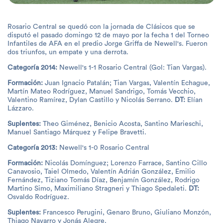
Rosario Central se quedó con la jornada de Clásicos que se
disputó el pasado domingo 12 de mayo por la fecha 1 del Torneo
Infantiles de AFA en el predio Jorge Griffa de Newell's. Fueron
dos triunfos, un empate y una derrota.
Categoría 2014:
Newell's 1-1 Rosario Central (Gol: Tian Vargas).
Formación:
Juan Ignacio Patalán; Tian Vargas, Valentín Echague,
Martín Mateo Rodríguez, Manuel Sandrigo, Tomás Vecchio,
Valentino Ramírez, Dylan Castillo y Nicolás Serrano.
DT:
Elían
Lázzaro.
Suplentes:
Theo Giménez, Benicio Acosta, Santino Marieschi,
Manuel Santiago Márquez y Felipe Bravetti.
Categoría 2013:
Newell's 1-0 Rosario Central
Formación:
Nicolás Domínguez; Lorenzo Farrace, Santino Cillo
Canavosio, Taiel Olmedo, Valentín Adrián González, Emilio
Fernández, Tiziano Tomás Díaz, Benjamín González, Rodrigo
Martino Simo, Maximiliano Stragneri y Thiago Spedaleti.
DT:
Osvaldo Rodríguez.
Suplentes:
Francesco Perugini, Genaro Bruno, Giuliano Monzón,
Thiago Navarro y Jonás Alegre.