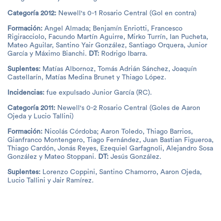
Categoría 2012:
Newell's 0-1 Rosario Central (Gol en contra)
Formación:
Angel Almada; Benjamín Enriotti, Francesco
Rigiracciolo, Facundo Martín Aguirre, Mirko Turrín, Ian Pucheta,
Mateo Aguilar, Santino Yair González, Santiago Orquera, Junior
García y Máximo Bianchi.
DT:
Rodrigo Ibarra.
Suplentes:
Matías Albornoz, Tomás Adrián Sánchez, Joaquín
Castellarín, Matías Medina Brunet y Thiago López.
Incidencias:
fue expulsado Junior García (RC).
Categoría 2011:
Newell's 0-2 Rosario Central (Goles de Aaron
Ojeda y Lucio Tallini)
Formación:
Nicolás Córdoba; Aaron Toledo, Thiago Barrios,
Gianfranco Montengero, Tiago Fernández, Juan Bastian Figueroa,
Thiago Cardón, Jonás Reyes, Ezequiel Garfagnoli, Alejandro Sosa
González y Mateo Stoppani.
DT:
Jesús González.
Suplentes:
Lorenzo Coppini, Santino Chamorro, Aaron Ojeda,
Lucio Tallini y Jair Ramírez.