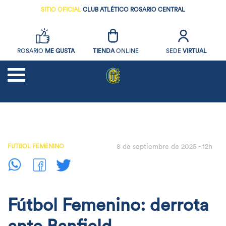
SITIO OFICIAL
CLUB ATLÉTICO ROSARIO CENTRAL
ROSARIO
ME GUSTA
TIENDA
ONLINE
SEDE
VIRTUAL
NOTICIAS
FUTBOL
FUTBOL FEMENINO
8 de septiembre de 2025 - 12h
SOCIOS
EL CLUB
DEPORTES AMATEURS
Fútbol Femenino: derrota