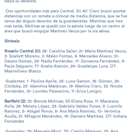
hacia su derecha.
-Dos oportunidades más para Central. En 40’ Clerc buscó acortar
distancias con un remate a colocar de media distancia, que se fue
cerca del ángulo derecho de la guardametas. Mientras que tres
más tarde, Molinas se quedó con la pelota luego de un centro al
área que buscó empujar Martínez Vecca por la vía aérea.
Síntesis:
Rosario Central (0):
28- Carolina Sailer; 21- María Martínez Vecca,
3- Scarlett Moreno, 2- Malén Fontao, 6- Mercedes Alvero; 10-
Daiana Gómez, 24- Nadia Fernández, 17- Giovanna Fernández, 9-
Paula Salguero; 77- Analía Alarcón, 24- Guadalupe Luna. DT:
Maximiliano Blanco
-Suplentes: 1- Paulina Aprile, 25- Luna Gamón, 18- Gómez, 26-
Córdoba, 23- Valentina Maldovan, 19- Martina Clerc, 32- Nicole
Fernández, 15- Lourdes Palavecino, 11- Erica Lonigro.
Banfield (2):
22- Brenda Molinas; 33-Eliana Rosa, 11- Macarena
Ávila, 28- Melany López, 23- Gabriela Valdez Funes; 3- Luzmila
Ramírez, 5- Abigail Ponce, 8- Ana María Ramírez, 10- Verónica
Acuña; 21- Milagros Menéndez, 19- Damaris Martínez. DT: Indiana
Fernández
-Suplentes: 29- Manuela Morri, 35- Camila Marques, 25- Ana