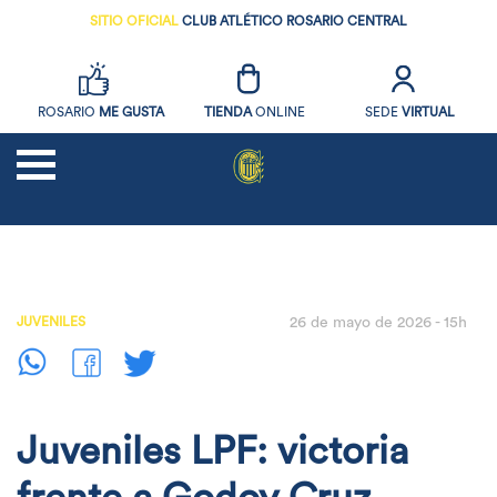
SITIO OFICIAL
CLUB ATLÉTICO ROSARIO CENTRAL
ROSARIO
ME GUSTA
TIENDA
ONLINE
SEDE
VIRTUAL
NOTICIAS
FUTBOL
JUVENILES
26 de mayo de 2026 - 15h
SOCIOS
EL CLUB
DEPORTES AMATEURS
Juveniles LPF: victoria