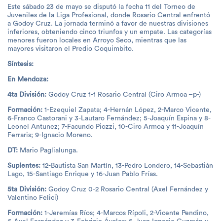
Este sábado 23 de mayo se disputó la fecha 11 del Torneo de
Juveniles de la Liga Profesional, donde Rosario Central enfrentó
a Godoy Cruz. La jornada terminó a favor de nuestras divisiones
inferiores, obteniendo cinco triunfos y un empate. Las categorías
menores fueron locales en Arroyo Seco, mientras que las
mayores visitaron el Predio Coquimbito.
Síntesis:
En Mendoza:
4ta División:
Godoy Cruz 1-1 Rosario Central (Ciro Armoa –p-)
Formación:
1-Ezequiel Zapata; 4-Hernán López, 2-Marco Vicente,
6-Franco Castorani y 3-Lautaro Fernández; 5-Joaquín Espina y 8-
Leonel Antunez; 7-Facundo Piozzi, 10-Ciro Armoa y 11-Joaquín
Ferraris; 9-Ignacio Moreno.
DT:
Mario Paglialunga.
Suplentes:
12-Bautista San Martín, 13-Pedro Londero, 14-Sebastián
Lago, 15-Santiago Enrique y 16-Juan Pablo Frías.
5ta División:
Godoy Cruz 0-2 Rosario Central (Axel Fernández y
Valentino Felici)
Formación:
1-Jeremías Ríos; 4-Marcos Rípoli, 2-Vicente Pendino,