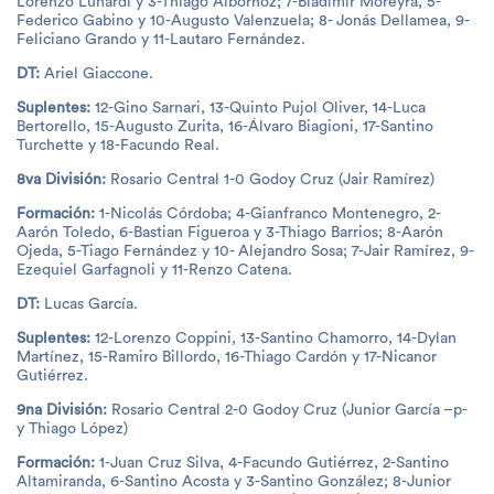
Lorenzo Lunardi y 3-Thiago Albornoz; 7-Bladimir Moreyra, 5-
Federico Gabino y 10-Augusto Valenzuela; 8- Jonás Dellamea, 9-
Feliciano Grando y 11-Lautaro Fernández.
DT:
Ariel Giaccone.
Suplentes:
12-Gino Sarnari, 13-Quinto Pujol Oliver, 14-Luca
Bertorello, 15-Augusto Zurita, 16-Álvaro Biagioni, 17-Santino
Turchette y 18-Facundo Real.
8va División:
Rosario Central 1-0 Godoy Cruz (Jair Ramírez)
Formación:
1-Nicolás Córdoba; 4-Gianfranco Montenegro, 2-
Aarón Toledo, 6-Bastian Figueroa y 3-Thiago Barrios; 8-Aarón
Ojeda, 5-Tiago Fernández y 10- Alejandro Sosa; 7-Jair Ramírez, 9-
Ezequiel Garfagnoli y 11-Renzo Catena.
DT:
Lucas García.
Suplentes:
12-Lorenzo Coppini, 13-Santino Chamorro, 14-Dylan
Martínez, 15-Ramiro Billordo, 16-Thiago Cardón y 17-Nicanor
Gutiérrez.
9na División:
Rosario Central 2-0 Godoy Cruz (Junior García –p-
y Thiago López)
Formación:
1-Juan Cruz Silva, 4-Facundo Gutiérrez, 2-Santino
Altamiranda, 6-Santino Acosta y 3-Santino González; 8-Junior