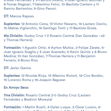
6-Axel Fernández y 3-Fabrizio Ávalos; 5-Juan Ignacio Guzmán y
8-Tomás Stagnari; 7-Valentino Felici, 10-Bautista Cantero y 11-
Ramiro Barrientos; 9-Gino Pavoni.
DT:
Marcos Raposo.
Suplentes:
12-Antonio Cena, 13-Víctor Navarro, 14-Lautaro Osorio,
15-Matías Viglierchio, 16-Santiago Tonti y 17-Bautista Gioda.
6ta División:
Godoy Cruz 1-3 Rosario Central (Ilan González –x2-
y Thomas Herrera)
Formación:
1-Agustín Ortíz; 4-Ayrton Muñoz, 2-Felipe Zárate, 6-
Juan Ignacio Scaglia y 3-Juan Acevedo; 5-Kevin Quiróz y 8-Bruno
Medina; 10-Ilan González, 7-Thomas Herrera y 11-Benjamín
Ferraris; 9-Bruno Ríos.
DT:
Javier García.
Suplentes:
12-Nicolás Rioja, 13-Máximo Riotort, 14-Ciro Bordón,
15-Lorenzo Roma y 16-Joaquín Baguear.
En Arroyo Seco:
7ma División:
Rosario Central 2-0 Godoy Cruz (Lautaro
Fernández y Bladimir Moreyra)
Formación:
1-Martín Ruelli; 4-Dylan Luque, 2-Óscar Lucero, 6-