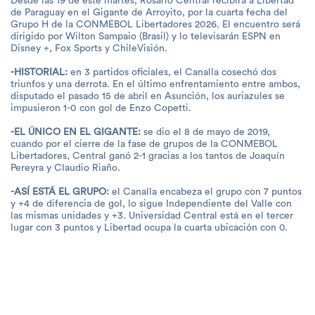
Desde las 19 de este martes, Rosario Central recibirá a Libertad
de Paraguay en el Gigante de Arroyito, por la cuarta fecha del
Grupo H de la CONMEBOL Libertadores 2026. El encuentro será
dirigido por Wilton Sampaio (Brasil) y lo televisarán ESPN en
Disney +, Fox Sports y ChileVisión.
-HISTORIAL:
en 3 partidos oficiales, el Canalla cosechó dos
triunfos y una derrota. En el último enfrentamiento entre ambos,
disputado el pasado 15 de abril en Asunción, los auriazules se
impusieron 1-0 con gol de Enzo Copetti.
-EL ÚNICO EN EL GIGANTE:
se dio el 8 de mayo de 2019,
cuando por el cierre de la fase de grupos de la CONMEBOL
Libertadores, Central ganó 2-1 gracias a los tantos de Joaquín
Pereyra y Claudio Riaño.
-ASÍ ESTÁ EL GRUPO:
el Canalla encabeza el grupo con 7 puntos
y +4 de diferencia de gol, lo sigue Independiente del Valle con
las mismas unidades y +3. Universidad Central está en el tercer
lugar con 3 puntos y Libertad ocupa la cuarta ubicación con 0.