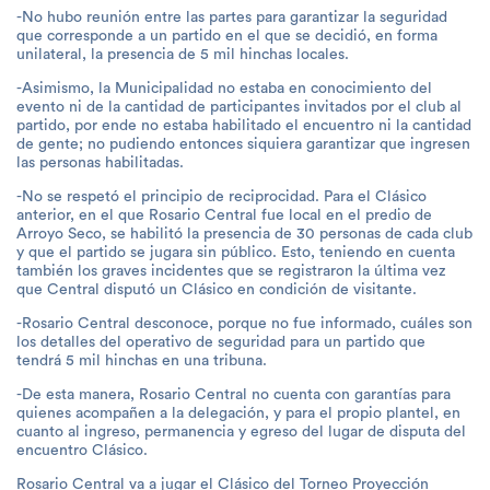
-No hubo reunión entre las partes para garantizar la seguridad
que corresponde a un partido en el que se decidió, en forma
unilateral, la presencia de 5 mil hinchas locales.
-Asimismo, la Municipalidad no estaba en conocimiento del
evento ni de la cantidad de participantes invitados por el club al
partido, por ende no estaba habilitado el encuentro ni la cantidad
de gente; no pudiendo entonces siquiera garantizar que ingresen
las personas habilitadas.
-No se respetó el principio de reciprocidad. Para el Clásico
anterior, en el que Rosario Central fue local en el predio de
Arroyo Seco, se habilitó la presencia de 30 personas de cada club
y que el partido se jugara sin público. Esto, teniendo en cuenta
también los graves incidentes que se registraron la última vez
que Central disputó un Clásico en condición de visitante.
-Rosario Central desconoce, porque no fue informado, cuáles son
los detalles del operativo de seguridad para un partido que
tendrá 5 mil hinchas en una tribuna.
-De esta manera, Rosario Central no cuenta con garantías para
quienes acompañen a la delegación, y para el propio plantel, en
cuanto al ingreso, permanencia y egreso del lugar de disputa del
encuentro Clásico.
Rosario Central va a jugar el Clásico del Torneo Proyección