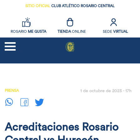
SITIO OFICIAL
CLUB ATLÉTICO ROSARIO CENTRAL
ROSARIO
ME GUSTA
TIENDA
ONLINE
SEDE
VIRTUAL
NOTICIAS
FUTBOL
PRENSA
1 de octubre de 2023 - 17h
SOCIOS
EL CLUB
DEPORTES AMATEURS
Acreditaciones Rosario