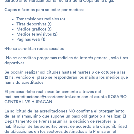
partido ante Huracán por la fecha 8 de la Copa de la Liga.
Cupos máximos para solicitar por medios:
Transmisiones radiales (3)
Tiras deportivas (1)
Medios gráficos (1)
Medios televisivos (2)
Páginas web (1)
-No se acreditan redes sociales
-No se acreditan programas radiales de interés general, solo tiras
deportivas.
Se podrán realizar solicitudes hasta el martes 3 de octubre a las
12 hs, vencido el plazo se responderán los mails a los medios que
han sido acreditados.
El proceso debe realizarse únicamente a través del
mail acreditaciones@rosariocentral.com con el asunto ROSARIO
CENTRAL VS HURACÁN.
La solicitud de las acreditaciones NO confirma el otorgamiento
de las mismas, sino que supone un paso obligatorio a realizar. El
Departamento de Prensa asumirá la decisión de resolver la
habilitación de las acreditaciones, de acuerdo a la disponibilidad
de ubicaciones en los sectores destinados a la Prensa en el