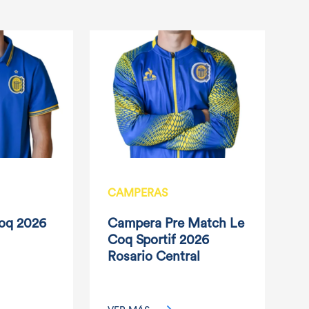
CAMPERAS
C
oq 2026
Campera Pre Match Le
R
Coq Sportif 2026
2
Rosario Central