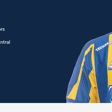
A
rs
ntral